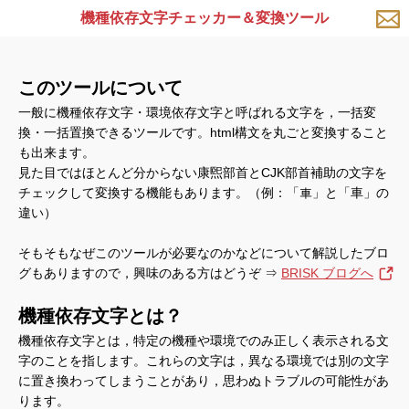
機種依存文字チェッカー＆変換ツール
このツールについて
一般に機種依存文字・環境依存文字と呼ばれる文字を，一括変
換・一括置換できるツールです。html構文を丸ごと変換すること
も出来ます。
見た目ではほとんど分からない康煕部首とCJK部首補助の文字を
チェックして変換する機能もあります。（例：「車」と「車」の
違い）
そもそもなぜこのツールが必要なのかなどについて解説したブロ
グもありますので，興味のある方はどうぞ ⇒
BRISK ブログへ
機種依存文字とは？
機種依存文字とは，特定の機種や環境でのみ正しく表示される文
字のことを指します。これらの文字は，異なる環境では別の文字
に置き換わってしまうことがあり，思わぬトラブルの可能性があ
ります。