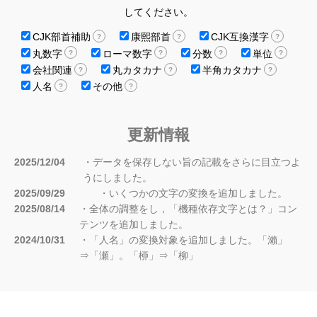
してください。
CJK部首補助
康熙部首
CJK互換漢字
?
?
?
丸数字
ローマ数字
分数
単位
?
?
?
?
会社関連
丸カタカナ
半角カタカナ
?
?
?
人名
その他
?
?
更新情報
2025/12/04
・データを保存しない旨の記載をさらに目立つよ
うにしました。
2025/09/29
・いくつかの文字の変換を追加しました。
2025/08/14
・全体の調整をし，「機種依存文字とは？」コン
テンツを追加しました。
2024/10/31
・「人名」の変換対象を追加しました。「瀨」
⇒「瀬」。「桺」⇒「柳」